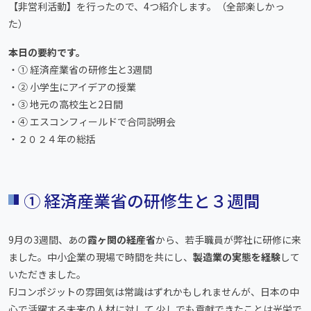
【非営利活動】を行ったので、4つ紹介します。（全部楽しかっ
た）
本日の要約です。
・① 経済産業省の研修生と3週間
・② 小学生にアイデアの授業
・③ 地元の高校生と2日間
・④ エスコンフィールドで合同説明会
・２０２４年の総括
① 経済産業省の研修生と３週間
9月の3週間、あの
霞ヶ関の経産省
から、若手職員が弊社に研修に来
ました。中小企業の現場で時間を共にし、
製造業の実態を経験
して
いただきました。
FJコンポジットの雰囲気は常識はずれかもしれませんが、日本の中
心で活躍する未来の人材に対して 少しでも貢献できたことは光栄で