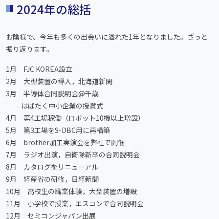
2024年の総括
お陰様で、今年も多くの出会いに溢れた1年となりました。ざっと
振り返ります。
1月 FJC KOREA設立
2月 大型装置の導入，北海道新聞
3月 半導体合同説明会@千歳
はばたく中小企業の授賞式
4月 第4工場稼働（ロボット10機以上増設）
5月 第3工場をS-DBC用に再構築
6月 brother加工実演会を弊社で開催
7月 ラジオ出演，自衛隊新卒の合同説明会
8月 カタログをリニューアル
9月 経産省の研修，日経新聞
10月 高校生の職業体験，大型装置の増設
11月 小学校で授業，エスコンで合同説明会
12月 セミコンジャパン出展