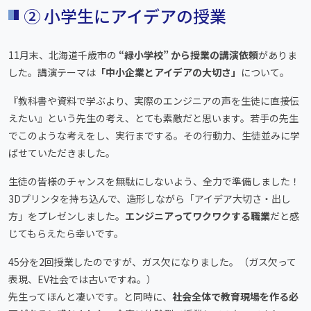
② 小学生にアイデアの授業
11月末、北海道千歳市の
“緑小学校” から授業の講演依頼
がありま
した。講演テーマは
「中小企業とアイデアの大切さ」
について。
『教科書や資料で学ぶより、実際のエンジニアの声を生徒に直接伝
えたい』という先生の考え、とても素敵だと思います。若手の先生
でこのような考えをし、実行までする。その行動力、生徒並みに学
ばせていただきました。
生徒の皆様のチャンスを無駄にしないよう、全力で準備しました！
3Dプリンタを持ち込んで、造形しながら「アイデア大切さ・出し
方」をプレゼンしました。
エンジニアってワクワクする職業
だと感
じてもらえたら幸いです。
45分を2回授業したのですが、ガス欠になりました。（ガス欠って
表現、EV社会では古いですね。）
先生ってほんと凄いです。と同時に、
社会全体で教育現場を作る必