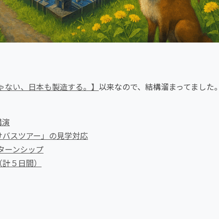
ゃない、日本も製造する。】
以来なので、結構溜まってました
講演
けバスツアー」の見学対応
ターンシップ
（計５日間）